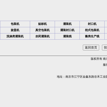
包装机
贴标机
灌装机
封口机
旋盖机
真空包装机
灌装封口机
枕式包装机
洗涤类灌装机
农药灌装机
灌装线
酱类生产线
版权所有 
服务
地址：南京市江宁区金鑫东路谷禾工业园5栋