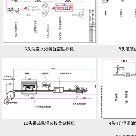
6头洗发水灌装旋盖贴标机
8头灌装
10头番茄酱灌装旋盖贴标机
4头4升润滑