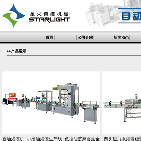
│
首页
│
│
公司介绍
│
│
新闻动态
│
>>产品展示
香油灌装机_小磨油灌装生产线_色拉油芝麻香油全
四头磁力泵灌装旋