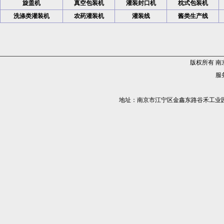
旋盖机
真空包装机
灌装封口机
枕式包装机
洗涤类灌装机
农药灌装机
灌装线
酱类生产线
版权所有 
服务
地址：南京市江宁区金鑫东路谷禾工业园5栋