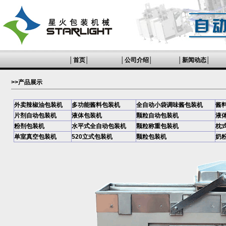
│
首页
│
│
公司介绍
│
│
新闻动态
│
>>产品展示
外卖辣椒油包装机
多功能酱料包装机
全自动小袋调味酱包装机
酱
片剂自动包装机
液体包装机
颗粒自动包装机
液
粉剂包装机
水平式全自动包装机
颗粒称重包装机
枕
单室真空包装机
520立式包装机
颗粒包装机
奶