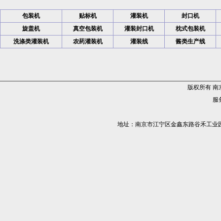
包装机
贴标机
灌装机
封口机
旋盖机
真空包装机
灌装封口机
枕式包装机
洗涤类灌装机
农药灌装机
灌装线
酱类生产线
版权所有 
服务
地址：南京市江宁区金鑫东路谷禾工业园5栋