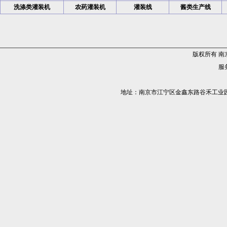
洗涤类灌装机
农药灌装机
灌装线
酱类生产线
版权所有 
服务
地址：南京市江宁区金鑫东路谷禾工业园5栋