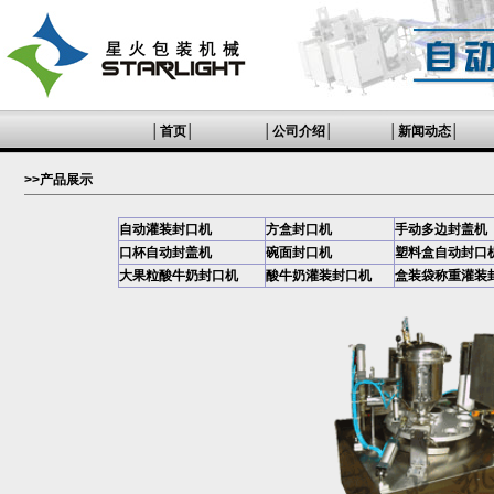
│
首页
│
│
公司介绍
│
│
新闻动态
│
>>产品展示
自动灌装封口机
方盒封口机
手动多边封盖机
口杯自动封盖机
碗面封口机
塑料盒自动封口
大果粒酸牛奶封口机
酸牛奶灌装封口机
盒装袋称重灌装