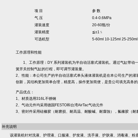
项 目
参 数
气 压
0.4-0.6MPa
灌装速度
20-60瓶/分
灌装精度
≦±1﹪
可选机型
5-60ml 10-125ml 25-250ml
工作原理和性能
1、工作原理：DY 系列灌装机为半自动活塞式灌装机。通过气缸带动
簧开关控制气缸的行程，即可调节灌装量。
2、性能：本公司生产的半自动活塞式单头液体灌装机是在本公司生产的灌
创新，其结构更加简单合理，精度高，操作更加简便，是贵公司填充高务的
产品优点：
1、材质选用316L不锈钢
2、气动元件均采用德国FESTO和台湾AirTac气动元件
3、密封件采用硅橡胶（耐磨损、耐高温、耐酸碱、耐腐蚀），氟橡胶（耐
补充说明
该灌装机针对洗液、护理液、口服液、护发液、洗手液、护肤液、消毒液、粉