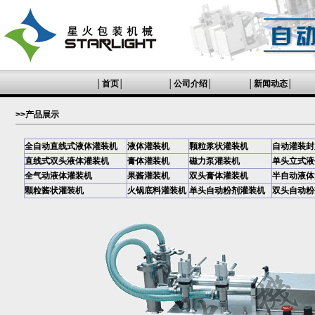
│
首页
│
│
公司介绍
│
│
新闻动态
│
>>产品展示
全自动直线式液体灌装机
液体灌装机
颗粒浆状灌装机
自动灌装封
直线式双头液体灌装机
膏体灌装机
磁力泵灌装机
单头立式液
全气动液体灌装机
果酱灌装机
双头膏体灌装机
半自动液体
颗粒酱状灌装机
火锅底料灌装机
单头自动粉剂灌装机
双头自动粉