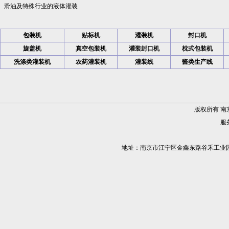
滑油及特殊行业的液体灌装
包装机
贴标机
灌装机
封口机
旋盖机
真空包装机
灌装封口机
枕式包装机
洗涤类灌装机
农药灌装机
灌装线
酱类生产线
版权所有 
服务
地址：南京市江宁区金鑫东路谷禾工业园5栋