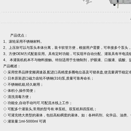
产品优点：
1、滚轮采用不锈钢材料。
2、上压块可以与泵头本体分离，装卡软管方便，根据用户需要，可串接多个泵头
3、方便OEM方式配套应用。具有定时功能，可实现半自动分配、灌装具有半电流
4、 本灌装机机本不与物料接触。特别适用于生物制剂，护眼液、口服液、硫酸、
产品概述：
◇ 采用世界品牌变频调速器,配进口高精度多圈电位器及可锁表盘,使流量调节稳定准确
◇ 日本原装进口磁力齿轮不锈钢(316)泵,质量可靠寿命长；
◇ 不锈钢机箱,经久耐用；
◇ 体积小,操作简便；
◇ 清洗清毒方便；
◇ 功能全,自动手动均可.可配流水线上工作；
◇ 可配多个灌装头,常用的型号有:单泵机、双泵机和四泵机；
◇ 可灌充绝大类型的液体，包括高粘稠度的液体。如：各种药剂、化学品、油类
◇ 灌装量:1ml-5000ml 可调