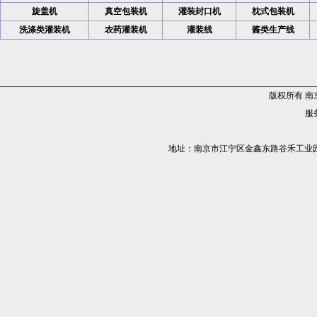
旋盖机
真空包装机
灌装封口机
枕式包装机
洗涤类灌装机
农药灌装机
灌装线
酱类生产线
版权所有 
服务
地址：南京市江宁区金鑫东路谷禾工业园5栋