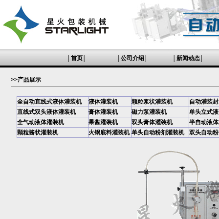
│
首页
│
│
公司介绍
│
│
新闻动态
│
>>产品展示
全自动直线式液体灌装机
液体灌装机
颗粒浆状灌装机
自动灌装封
直线式双头液体灌装机
膏体灌装机
磁力泵灌装机
单头立式液
全气动液体灌装机
果酱灌装机
双头膏体灌装机
半自动液体
颗粒酱状灌装机
火锅底料灌装机
单头自动粉剂灌装机
双头自动粉