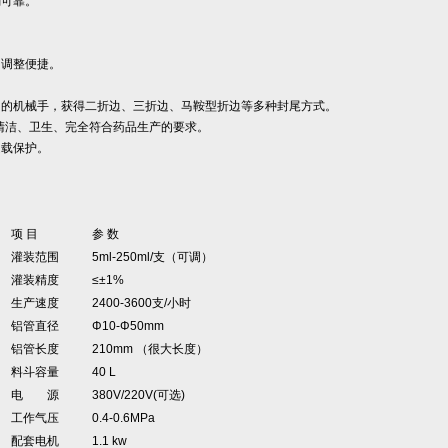
确可靠。
，调整便捷。
同的机械手，获得二折边、三折边、马鞍型折边等多种封尾方式。
，清洁、卫生、完全符合药品生产的要求。
超载保护。
项 目
参 数
灌装范围
5ml-250ml/支（可调）
灌装精度
≤±1%
生产速度
2400-3600支/小时
铝管直径
Φ10-Φ50mm
铝管长度
210mm （很大长度）
料斗容量
40 L
电 源
380V/220V(可选)
工作气压
0.4-0.6MPa
配套电机
1.1 kw