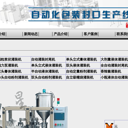
介绍
│
│
新闻动态
│
│
产品介绍
│
│
客户案例
│
│
联系我
颗粒浆状灌装机
自动灌装封尾机
单头立式膏体灌装机
大剂量液体灌装机
磁力泵灌装机
单头立式液体灌装机
双头液体灌装机
全自动灌装封尾机
双头膏体灌装机
半自动液体灌装机
自动定量粉剂灌装机
香辣酱灌装机
单头自动粉剂灌装机
双头自动粉剂灌装机
自立吸嘴袋灌装机
小瓶液体自动灌装
元