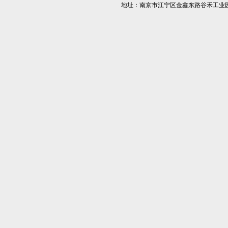
地址：南京市江宁区金鑫东路谷禾工业园5栋