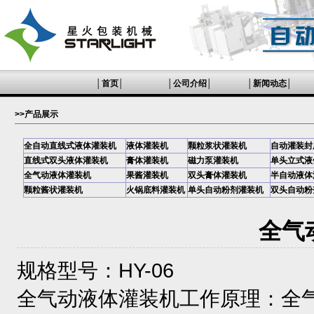
│
首页
│
│
公司介绍
│
│
新闻动态
│
>>产品展示
全自动直线式液体灌装机
液体灌装机
颗粒浆状灌装机
自动灌装封
直线式双头液体灌装机
膏体灌装机
磁力泵灌装机
单头立式液
全气动液体灌装机
果酱灌装机
双头膏体灌装机
半自动液体
颗粒酱状灌装机
火锅底料灌装机
单头自动粉剂灌装机
双头自动粉
全气
规格型号：HY-06
全气动液体灌装机工作原理：全